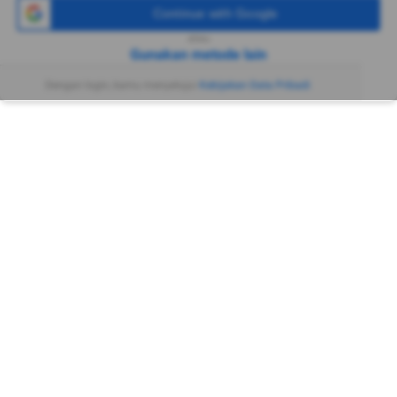
Continue with Google
atau
Gunakan metode lain
Dengan login, kamu menyetujui
Kebijakan Data Pribadi