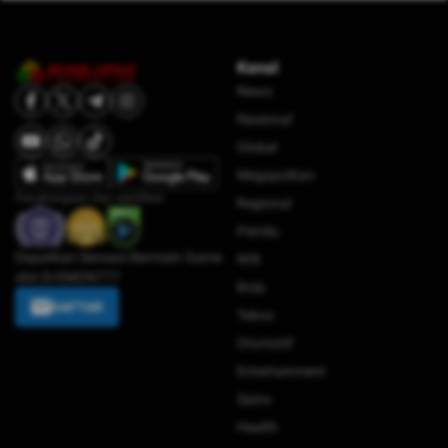
Kanal
News
Nasional
Global
Megapolitan
Penghargaan dan sertifikat:
Regional
Pemilu
Dapatkan Sensasi Bermain Game
IKN
slot Di EMON777
Bola
DAFTAR
Tekno
Otomotif
Entertainment
Sains
Health