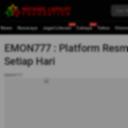
News
Nusaraya
Jagat Literasi
Cahaya
Tekno
Otomo
EMON777 : Platform Resmi
Setiap Hari
EMON777