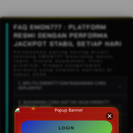
FAQ EMON777 : PLATFORM
RESMI DENGAN PERFORMA
JACKPOT STABIL SETIAP HARI
Pertanyaan paling sering dicari
tentang EMON777 mencakup akses
login, sistem keamanan, fitur
premium, hingga pengalaman
bermain yang semakin optimal di
tahun 2026
1. APA ITU EMON777 DAN BAGAIMANA CARA
+
KERJANYA?
EMON777 merupakan platform hiburan digital
2. BAGAIMANA CARA DAFTAR AKUN EMON777
berbasis online yang menghadirkan sistem
+
TERBARU 2026?
permainan modern dengan akses cepat, ringan,
Proses daftar akun EMON777 sangat mudah,
serta dukungan server stabil untuk
3. APAKAH EMON777 MEMILIKI SISTEM
pengguna hanya perlu mengisi data dasar,
+
KEAMANAN YANG TERPERCAYA?
pengalaman bermain tanpa hambatan.
LOGIN
melakukan verifikasi, dan akun langsung aktif