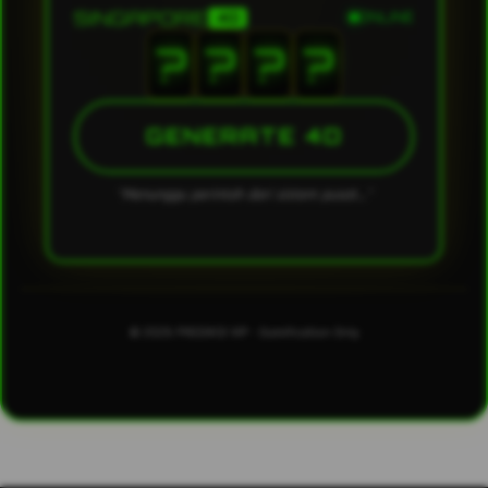
SINGAPORE
4D
ONLINE
?
?
?
?
GENERATE 4D
"Menunggu perintah dari sistem pusat..."
© 2026 PREDIKSI VIP - Gamification Only